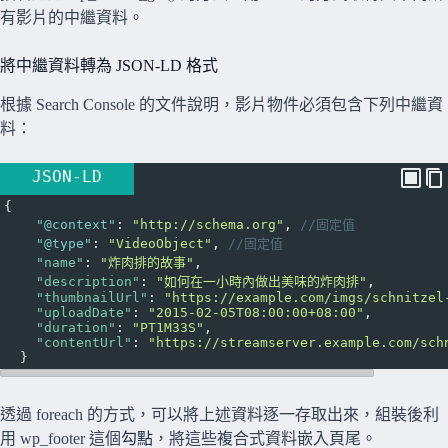
有影片的中繼資料。
將中繼資料轉為 JSON-LD 格式
根據 Search Console 的文件說明，影片物件必須包含下列中繼資
料：
JSON-LD
{
"@context"
: 
"http://schema.org"
, 
//固定值
"@type"
: 
"VideoObject"
, 
//固定值
"name"
: 
"炸肉排的故事"
, 
"description"
: 
"如何在一小時內做出美味的炸肉排"
,
"thumbnailUrl"
: 
"https://example.com/imgs/schnitzel
"uploadDate"
: 
"2015-02-05T08:00:00+08:00"
,
"duration"
: 
"PT1M33S"
,
"contentUrl"
: 
"https://streamserver.example.com/sch
  }
透過 foreach 的方式，可以將上述資料逐一存取出來，組裝後利
用 wp_footer 這個
勾點
，將這些複合式資料嵌入頁尾。