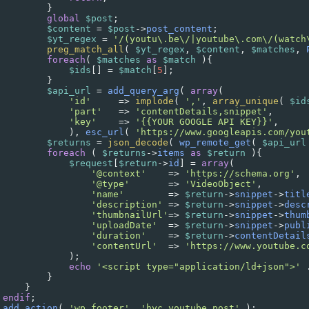
}
global
$post
;
$content
=
$post
->
post_content
;
$yt_regex
=
'/(youtu\.be\/|youtube\.com\/(watch
preg_match_all
( 
$yt_regex
, 
$content
, 
$matches
, 
foreach
( 
$matches
as
$match
 ){
$ids
[] 
=
$match
[
5
];
} 
$api_url
=
add_query_arg
( 
array
(
'id'
=>
implode
( 
','
, 
array_unique
( 
$id
'part'
=>
'contentDetails,snippet'
,
'key'
=>
'{{YOUR GOOGLE API KEY}}'
,
), 
esc_url
( 
'https://www.googleapis.com/you
$returns
=
json_decode
( 
wp_remote_get
( 
$api_url
foreach
 ( 
$returns
->
items
as
$return
 ){
$request
[
$return
->
id
] 
=
array
(
'@context'
=>
'https://schema.org'
,
'@type'
=>
'VideoObject'
,
'name'
=>
$return
->
snippet
->
titl
'description'
=>
$return
->
snippet
->
desc
'thumbnailUrl'
=>
$return
->
snippet
->
thum
'uploadDate'
=>
$return
->
snippet
->
publ
'duration'
=>
$return
->
contentDetail
'contentUrl'
=>
'https://www.youtube.c
);
echo
'<script type="application/ld+json">'
 
}
}
endif
;
add_action
( 
'wp_footer'
, 
'hyc_youtube_post'
 );