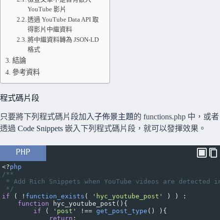
YouTube 影片
透過 YouTube Data API 取
得影片中繼資料
將中繼資料轉為 JSON-LD
格式
結論
參考資料
程式碼片段
只要將下列程式碼片段加入
子佈景主題
的 functions.php 中，或者
透過
Code Snippets
嵌入下列程式碼片段，就可以發揮效果。
PHP
<?
php
/**
* Add Rich Snippets when YouTube videos are detected i
*/
if
 ( 
!
function_exists
( 
'hyc_youtube_post'
 ) ) :
function
hyc_youtube_post
(){
if
 ( 
'post'
!==
get_post_type
() ){
return
;