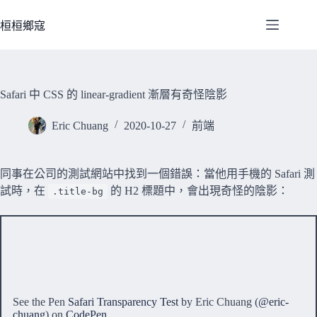
跳
至
桓桓鄉寇
主
要
內
容
Safari 中 CSS 的 linear-gradient 漸層有奇怪陰影
Eric Chuang
2020-10-27
前端
同事在公司的測試網站中找到一個錯誤：當他用手機的 Safari 測
試時，在
的 H2 標題中，會出現奇怪的陰影：
.title-bg
See the Pen
Safari Transparency Test
by Eric Chuang (
@eric-
chuang
) on
CodePen
.