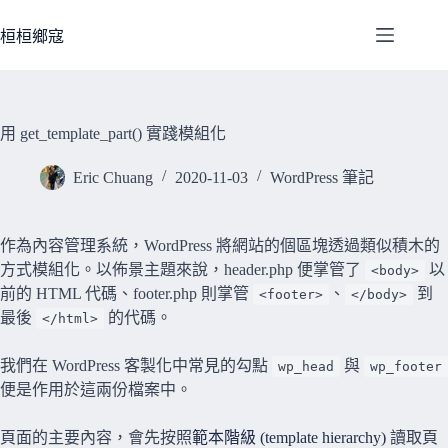
跳
至
桓桓鄉寇
主
要
內
容
用 get_template_part() 實踐模組化
Eric Chuang
2020-11-03
WordPress 筆記
作為內容管理系統，WordPress 將網站的個區塊透過類似積木的
方式模組化。以佈景主題來說，header.php 便掌管了
以
<body>
前的 HTML 代碼、footer.php 則掌管
、
到
<footer>
</body>
最後
的代碼。
</html>
我們在 WordPress 客製化中常見的勾點
與
wp_head
wp_footer
便是作用於這兩份檔案中。
頁面的主要內容，會先按照
範本階級 (template hierarchy)
讀取頁