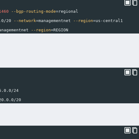
1460
--bgp-routing-mode
=
regional
.0/20 
--network
=
managementnet 
--region
=
us-central1
anagementnet 
--region
=
REGION
6.0.0/24
20.0.0/20