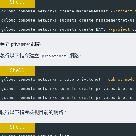
Shell
gcloud compute networks create managementnet 
--project
=
gcloud compute networks subnets create managementnet-us
gcloud compute networks subnets create NAME 
--project
=
q
建立 privatenet 網路
執行以下指令建立
網路。
privatenet
Shell
gcloud compute networks create privatenet 
--subnet-mode
gcloud compute networks subnets create privatesubnet-us
gcloud compute networks subnets create privatesubnet-eu
執行以下指令檢視目前的網路。
Shell