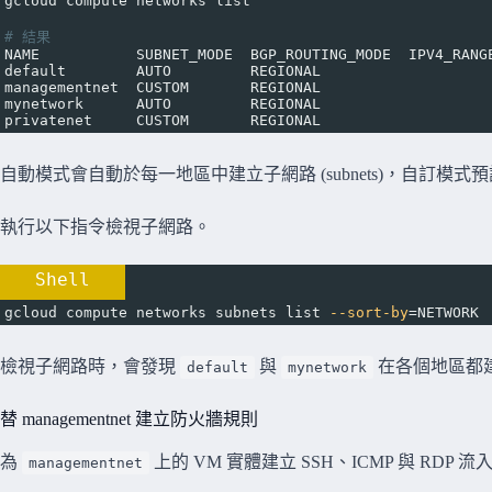
gcloud compute networks list
# 結果
NAME           SUBNET_MODE  BGP_ROUTING_MODE  IPV4_RANG
default        AUTO         REGIONAL
managementnet  CUSTOM       REGIONAL
mynetwork      AUTO         REGIONAL
privatenet     CUSTOM       REGIONAL
自動模式會自動於每一地區中建立子網路 (subnets)，自訂
執行以下指令檢視子網路。
Shell
gcloud compute networks subnets list 
--sort-by
=
NETWORK
檢視子網路時，會發現
與
在各個地區都
default
mynetwork
替 managementnet 建立防火牆規則
為
上的 VM 實體建立 SSH、ICMP 與 RDP
managementnet