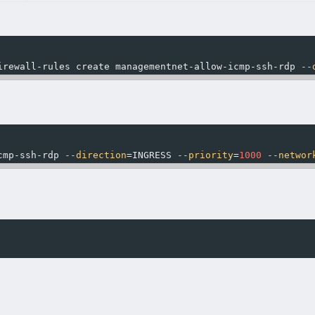
irewall-rules create managementnet-allow-icmp-ssh-rdp 
--
cmp-ssh-rdp 
--direction
=
INGRESS 
--priority
=
1000
--networ