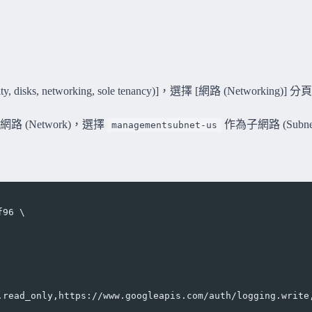
, networking, sole tenancy)]，選擇 [網路 (Networking)] 分
路 (Network)，選擇
作為子網路 (Subne
managementsubnet-us
f96 \
.read_only,https://www.googleapis.com/auth/logging.write