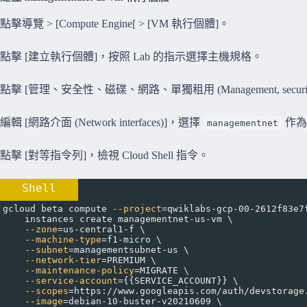
點擊導覽 > [Compute Engine[ > [VM 執行個體]。
點擊 [建立執行個體]，按照 Lab 的指示選擇主機規格。
點擊 [管理、安全性、磁碟、網路、單獨租用 (Management, security, disks
編輯 [網路介面 (Network interfaces)]，選擇
作為網
managementnet
點擊 [對等指令列]，檢視 Cloud Shell 指令。
Shell
gcloud beta compute 
--project
=
qwiklabs-gcp-00-2612f83e7
instances create managementnet-us-vm \
--zone
=
us-central1-f \
--machine-type
=
f1-micro \
--subnet
=
managementsubnet-us \
--network-tier
=
PREMIUM \
--maintenance-policy
=
MIGRATE \
--service-account
=
{{SERVICE_ACCOUNT}} \
--scopes
=
https://www.googleapis.com/auth/devstorage
--image
=
debian-10-buster-v20210609 \