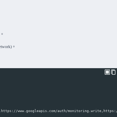
頁。
twork)。
,https://www.googleapis.com/auth/monitoring.write,https: