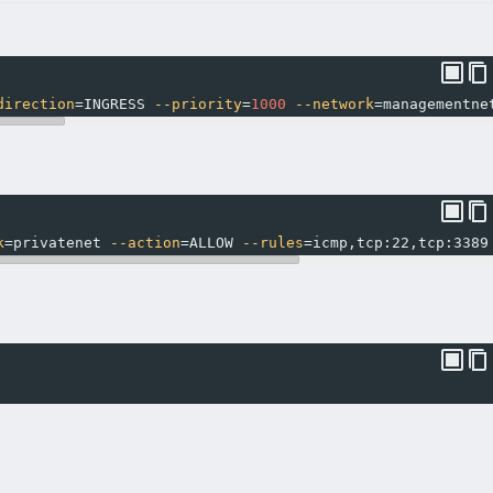
direction
=
INGRESS 
--priority
=
1000
--network
=
managementne
k
=
privatenet 
--action
=
ALLOW 
--rules
=
icmp,tcp:22,tcp:3389