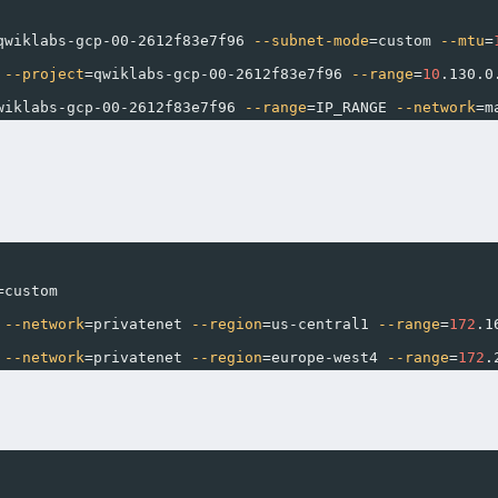
qwiklabs-gcp-00-2612f83e7f96 
--subnet-mode
=
custom 
--mtu
=
 
--project
=
qwiklabs-gcp-00-2612f83e7f96 
--range
=
10
.130.0
wiklabs-gcp-00-2612f83e7f96 
--range
=
IP_RANGE 
--network
=
m
=
custom
 
--network
=
privatenet 
--region
=
us-central1 
--range
=
172
.1
 
--network
=
privatenet 
--region
=
europe-west4 
--range
=
172
.