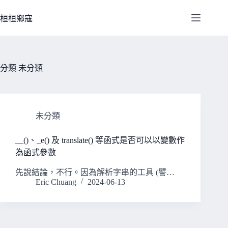
跳
至
桓桓鄉寇
主
要
內
容
分類
未分類
未分類
__()、_e() 及 translate() 等函式是否可以以變數作
為函式參數
先說結論，不行。因為解析字串的工具 (譬…
Eric Chuang
2024-06-13