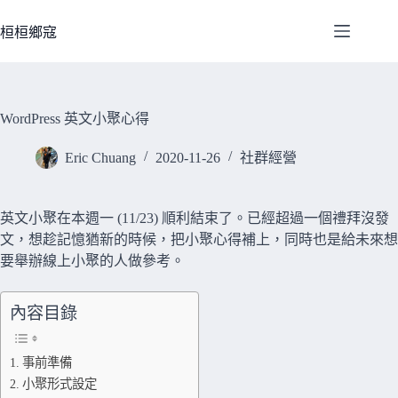
跳
至
桓桓鄉寇
主
要
內
容
WordPress 英文小聚心得
Eric Chuang
2020-11-26
社群經營
英文小聚在本週一 (11/23) 順利結束了。已經超過一個禮拜沒發
文，想趁記憶猶新的時候，把小聚心得補上，同時也是給未來想
要舉辦線上小聚的人做參考。
內容目錄
事前準備
小聚形式設定