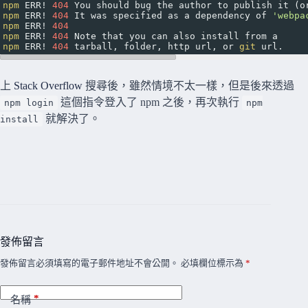
npm
 ERR! 
404
 You should bug the author to publish it (o
npm
 ERR! 
404
 It was specified as a dependency of 
'webpa
npm
 ERR! 
404
npm
 ERR! 
404
 Note that you can also install from a
npm
 ERR! 
404
 tarball, folder, http url, or 
git
 url.
上
Stack Overflow
搜尋後，雖然情境不太一樣，但是後來透過
這個指令登入了 npm 之後，再次執行
npm login
npm
就解決了。
install
發佈留言
發佈留言必須填寫的電子郵件地址不會公開。
必填欄位標示為
*
*
名稱