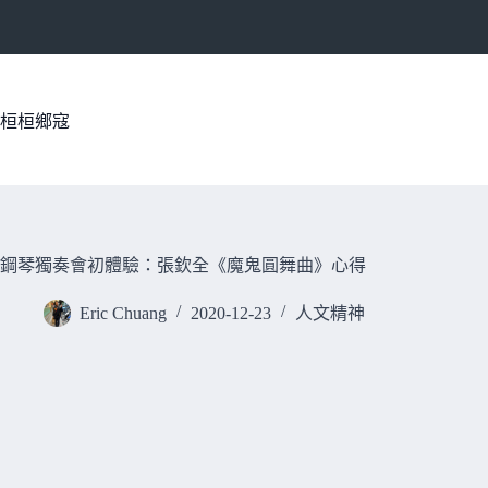
跳
至
主
要
內
桓桓鄉寇
容
鋼琴獨奏會初體驗：張欽全《魔鬼圓舞曲》心得
Eric Chuang
2020-12-23
人文精神