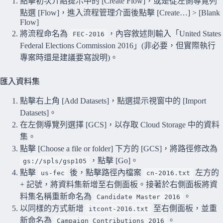
點擊初次介紹提示中的 [Create Flow]，或是從左側導覽列
點選 [Flow]，進入流程管理介面後點擊 [Create…] > [Blank
Flow]
將流程命名為
，內容敘述則輸入「United States
FEC-2016
Federal Elections Commission 2016」(非必要，但實際執行
專案時還是建議要寫說明)。
匯入資料集
點擊右上角 [Add Datasets]，點選提示視窗中的 [Import
Datasets]。
在左側導覽列選擇 [GCS]，以存取 Cloud Storage 中的資料
集。
點擊 [Choose a file or folder] 下方的 [GCS]，將路徑修改為
，點擊 [Go]。
gs://spls/gsp105
點擊
後，點擊路徑內檔案
左方的
us-fec
cn-2016.txt
+ 記號，將資料集新增至右側面板。接著於右側面板將資
料集名稱重新命名為
。
Candidate Master 2016
以同樣的方式新增
至右側面板，並重
itcont-2016.txt
新命名為
。
Campaign Contributions 2016