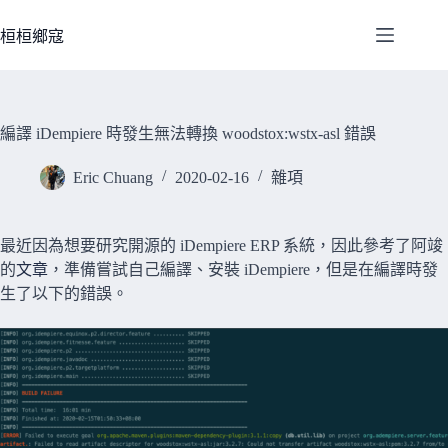
跳
至
桓桓鄉寇
主
要
內
容
編譯 iDempiere 時發生無法轉換 woodstox:wstx-asl 錯誤
Eric Chuang
2020-02-16
雜項
最近因為想要研究開源的 iDempiere ERP 系統，因此參考了阿竣
的
文章
，準備嘗試自己編譯、安裝 iDempiere，但是在編譯時發
生了以下的錯誤。