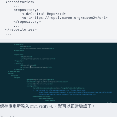
<repositories>

    ...

    <repository>

        <id>Central Repo</id>

        <url>https://repo1.maven.org/maven2</url>

    </repository>

    ...

</repositories>

...
儲存後重新輸入 mvn verify -U，就可以正常編譯了。